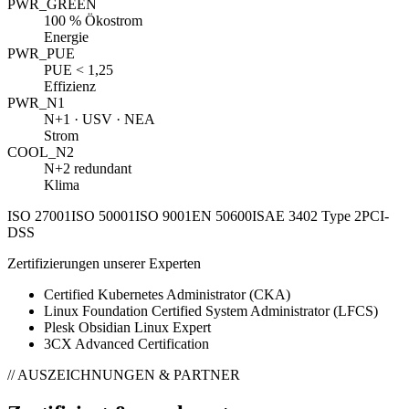
PWR_GREEN
100 % Ökostrom
Energie
PWR_PUE
PUE < 1,25
Effizienz
PWR_N1
N+1 · USV · NEA
Strom
COOL_N2
N+2 redundant
Klima
ISO 27001
ISO 50001
ISO 9001
EN 50600
ISAE 3402 Type 2
PCI-
DSS
Zertifizierungen unserer Experten
Certified Kubernetes Administrator (CKA)
Linux Foundation Certified System Administrator (LFCS)
Plesk Obsidian Linux Expert
3CX Advanced Certification
// AUSZEICHNUNGEN & PARTNER