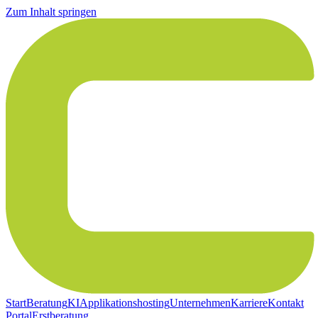
Zum Inhalt springen
Start
Beratung
KI
Applikationshosting
Unternehmen
Karriere
Kontakt
Portal
Erstberatung