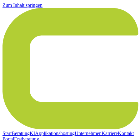
Zum Inhalt springen
Start
Beratung
KI
Applikationshosting
Unternehmen
Karriere
Kontakt
Portal
Erstberatung